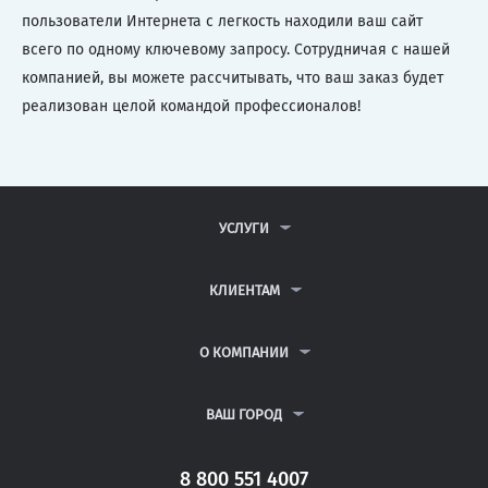
пользователи Интернета с легкость находили ваш сайт
всего по одному ключевому запросу. Сотрудничая с нашей
компанией, вы можете рассчитывать, что ваш заказ будет
реализован целой командой профессионалов!
УСЛУГИ
КОНТРОЛЬНЫЕ РАБОТЫ
ДИПЛОМНЫЕ РАБОТЫ
КЛИЕНТАМ
КУРСОВЫЕ РАБОТЫ
АНТИПЛАГИАТ
РЕФЕРАТЫ
ВОПРОСЫ И ОТВЕТЫ
О КОМПАНИИ
ВСЕ УСЛУГИ
ПУБЛИЧНАЯ ОФЕРТА
О КОМПАНИИ
ПОЛИТИКА КОНФИДЕНЦИАЛЬНОСТИ
КОНТАКТЫ
ВАШ ГОРОД
АВТОРАМ
МОСКВА
САНКТ-ПЕТЕРБУРГ
8 800 551 4007