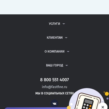
УСЛУГИ
КОНТРОЛЬНЫЕ РАБОТЫ
ДИПЛОМНЫЕ РАБОТЫ
КЛИЕНТАМ
КУРСОВЫЕ РАБОТЫ
АНТИПЛАГИАТ
РЕФЕРАТЫ
ВОПРОСЫ И ОТВЕТЫ
О КОМПАНИИ
ВСЕ УСЛУГИ
ПУБЛИЧНАЯ ОФЕРТА
О КОМПАНИИ
ПОЛИТИКА КОНФИДЕНЦИАЛЬНОСТИ
КОНТАКТЫ
ВАШ ГОРОД
АВТОРАМ
МОСКВА
САНКТ-ПЕТЕРБУРГ
8 800 551 4007
АСТРАХАНЬ
info@fastfine.ru
КАЛИНИНГРАД
МЫ В СОЦИАЛЬНЫХ СЕТЯХ
УФА
Vk
×